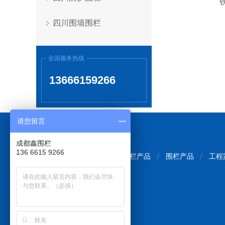
四川围墙围栏
全国服务热线
13666159266
请您留言
成都鑫围栏
136 6615 9266
网站首页
围挡产品
护栏产品
围栏产品
工程