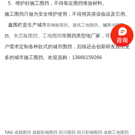
5、维护好施工围挡，不得靠近围挡堆放材料。
施
工围挡只做为安全维护使用，不得用其搭设临设及它用。
鑫围栏是生产城市
、
、
彩钢板围挡
建筑工地围挡
城市小区围
、
夹芯板围挡
、
工地围挡
等围挡类型地厂家，可以根据客
挡
户需求定制各种款式的城市围挡，后续还会创新研发推出更
多的城市施工围挡。欢迎选购：13666159266
TAG
成都围挡
成都彩钢围挡
四川围挡
四川彩钢围挡
成都工地围挡