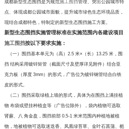
成都新型生态围挡是为规范
施工围挡
管理、突出公园城市特
点、体现成都公园城市面貌，提升城市绿色生态环境品质，
现结合成都特色，特制定的新型生态围挡施工方案。
新型生态围挡实施管理标准在实施范围内各建设项目
施工围挡
按以下要求实施：
（一）围挡基本单元为（高）2.5 米×（长）13.25 米，围
挡 结构采用镀锌矩管（截面尺寸及壁厚详见附件）结合亚
克力板（厚
度 3mm）的形式，广告位为镀锌钢管结合白铁
皮的形式。
（二）围挡采取绿植上墙的形式，具体为在围挡上满挂植
物 布袋或壁挂种植盒等（广告位除外），袋内植物可选取
肾蕨、八 角金盘，围挡前部 0.5-1 米米范围内种植地被植
物，地被植物可选取迷迭香、凤凰绿苔草、金叶石菖蒲、栀