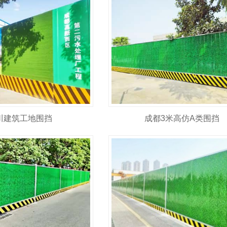
川建筑工地围挡
成都3米高仿A类围挡