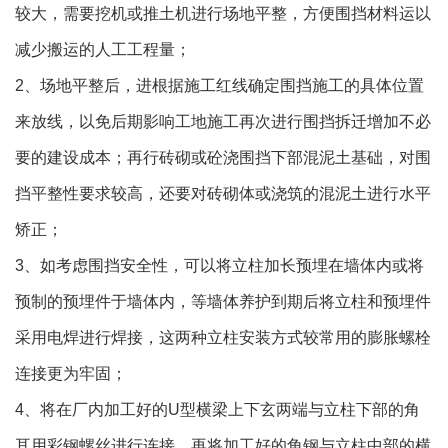
较大，需要挖机或推土机进行场地平整，方便围挡材料运以
减少搬运的人工工程量；
2、场地平整后，进根据施工红线确定围挡施工的具体位置
来放线，以免后期影响工地施工再次进行围挡拆迁增加不必
要的建设成本；再行砖砌或砼浇围挡下部混泥土基础，对围
挡平整性要求较高，还要对砖砌体或浇筑的混泥土进行水平
矫正；
3、如考虑围挡安全性，可以将立柱加长预埋在墙体内或将
预制的预埋件于墙体内，等墙体养护到期后将立柱和预埋件
采用电焊进行焊接，这两种立柱安装方式较常用的膨胀螺栓
连接更为牢固；
4、将在厂内加工好的U型横梁上下玄两端与立柱下部的角
耳用彩钢螺丝进行连接，再将加工好的角钢与立柱中部的横