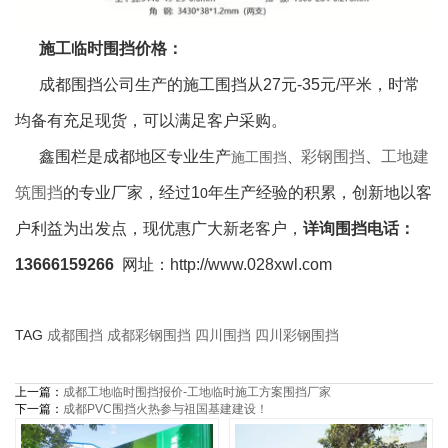
施工临时围挡价格：
成都围挡公司生产的施工围挡从27元-35元/平米，时常
均备有充足现货，可以满足客户采购。
鑫围栏是成都地区专业生产
彩钢围挡
、
工地建
施工围挡
、
筑围挡
的专业厂家，经过1
年生产经验的积累，创新地以客
0
户利益为出发点，现优惠广大新老客户
，
详询围挡电话：
13666159266
网址：http://www.028xwl.com
TAG
成都围挡
成都彩钢围挡
四川围挡
四川彩钢围挡
上一篇：
成都工地临时围挡报价-工地临时施工方案围挡厂家
下一篇：
成都PVC围挡火热参与祖国基建建设！