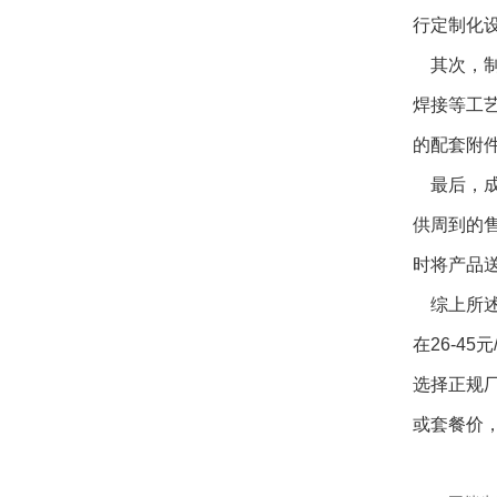
行定制化
其次，制
焊接等工
的配套附
最后，成
供周到的
时将产品
综上所述
在26-4
选择正规
或套餐价，