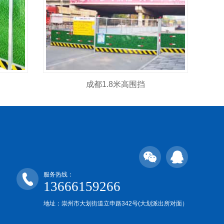
成都1.8米高围挡
服务热线：
13666159266
地址：崇州市大划街道立申路342号(大划派出所对面）