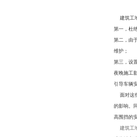
建筑工地
第一，杜
第二，由
维护；
第三，设
夜晚施工
引导车辆
面对这些
的影响。
高围挡的
建筑工