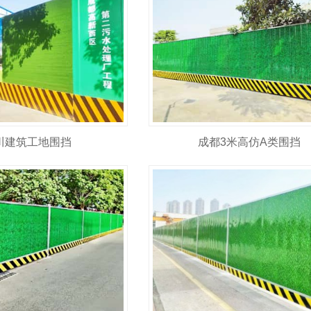
川建筑工地围挡
成都3米高仿A类围挡